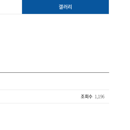
갤러리
조회수
1,196