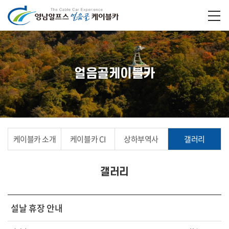
얼음골케이블카
케이블카 소개
케이블카 CI
상하부역사
갤러리
갤러리
설날 휴장 안내